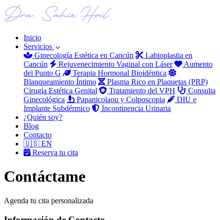
Inicio
Servicios
Ginecología Estética en Cancún
Labioplastia en
Cancún
Rejuvenecimiento Vaginal con Láser
Aumento
del Punto G
Terapia Hormonal Bioidéntica
Blanqueamiento Íntimo
Plasma Rico en Plaquetas (PRP)
Cirugía Estética Genital
Tratamiento del VPH
Consulta
Ginecológica
Papanicolaou y Colposcopia
DIU e
Implante Subdérmico
Incontinencia Urinaria
¿Quién soy?
Blog
Contacto
🇺🇸 EN
Reserva tu cita
Contáctame
Agenda tu cita personalizada
Información de Contacto