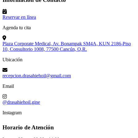
Reservar en línea
Agenda tu cita
Plaza Corporate Medical, Av. Bonampak SM4A, KUN 2186-Piso
10, Consultorio 1008, 77500 Cancún, Q.R.
Ubicación
recepcion.drasahiehoil@gmail.com
Email
@drasahiehoil.gine
Instagram
Horario de Atención