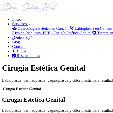
Inicio
Servicios
Ginecología Estética en Cancún
Labioplastia en Cancún
Rico en Plaquetas (PRP)
Cirugía Estética Genital
Tratamien
¿Quién soy?
Blog
Contacto
🇺🇸 EN
Reserva tu cita
Cirugía Estética Genital
Labioplastia, perineoplastia, vaginoplastia y clitoriplastia para resulta
Cirugía Estética Genital
Cirugía Estética Genital
Labioplastia, perineoplastia, vaginoplastia y clitoriplastia para resulta