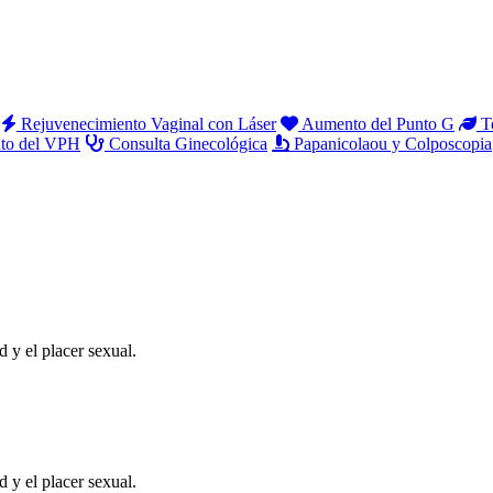
Rejuvenecimiento Vaginal con Láser
Aumento del Punto G
Te
to del VPH
Consulta Ginecológica
Papanicolaou y Colposcopia
 y el placer sexual.
 y el placer sexual.