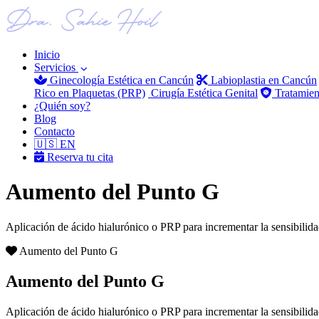
Inicio
Servicios
Ginecología Estética en Cancún
Labioplastia en Cancún
Rico en Plaquetas (PRP)
Cirugía Estética Genital
Tratamien
¿Quién soy?
Blog
Contacto
🇺🇸 EN
Reserva tu cita
Aumento del Punto G
Aplicación de ácido hialurónico o PRP para incrementar la sensibilidad
Aumento del Punto G
Aumento del Punto G
Aplicación de ácido hialurónico o PRP para incrementar la sensibilidad